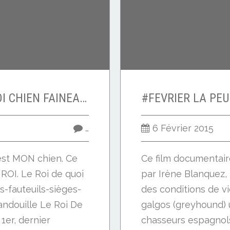
VITO 1er WHIPPET ROI CHIEN FAINEANT
…
6 Février 2015
 est MON chien. Ce
Ce film documentair
 ROI. Le Roi de quoi
par Irène Blanquez, 
s-fauteuils-sièges-
des conditions de v
andouille Le Roi De
galgos (greyhound) u
1er, dernier
chasseurs espagnols