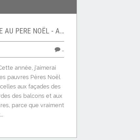
LETTRE DE MARGE AU PERE NOËL - AN 2014 -
…
ette année, j'aimerai
 les pauvres Pères Noël
icelles aux façades des
des des balcons et aux
res, parce que vraiment
..