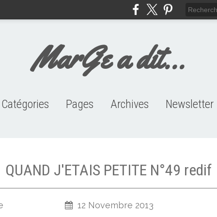
MarGe a dit...
Catégories
Pages
Archives
Newsletter
HISTOIRE PERSO (146)
J'ME MARRE (95)
CHARRON (104)
CITATIONS (53)
VIDEO (111)
Links
2019
2018
2017
2016
2015
2014
2013
2012
2011
2010
2009
2008
2007
QUAND J'ETAIS PETITE N°49 redif
e
12 Novembre 2013