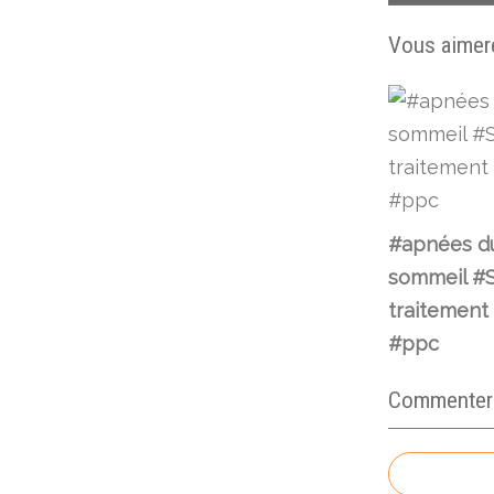
Vous aimere
#apnées d
sommeil #S
traitement
#ppc
Commenter c