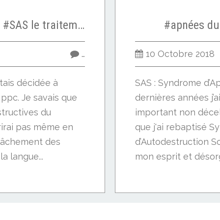
#apnées du sommeil #SAS le traitement par #ppc
#apnées du
…
10 Octobre 2018
étais décidée à
SAS : Syndrome d’A
 ppc. Je savais que
dernières années j’ai
structives du
important non décel
rirai pas même en
que j'ai rebaptisé 
elâchement des
d’Autodestruction Sou
la langue...
mon esprit et désorg