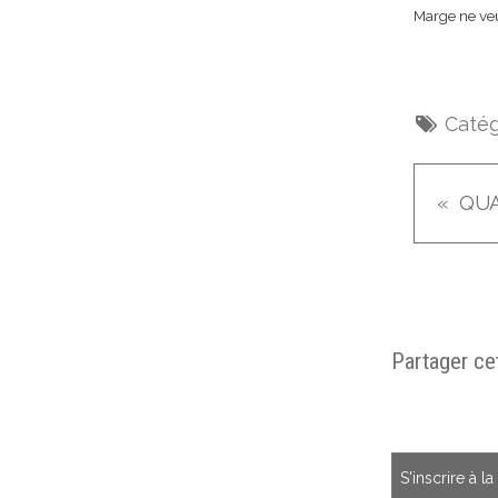
Marge ne veu
Catég
Partager cet
S'inscrire à l