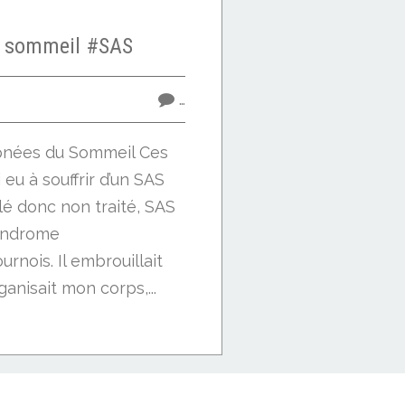
 sommeil #SAS
…
pnées du Sommeil Ces
 eu à souffrir d’un SAS
é donc non traité, SAS
Syndrome
rnois. Il embrouillait
anisait mon corps,...