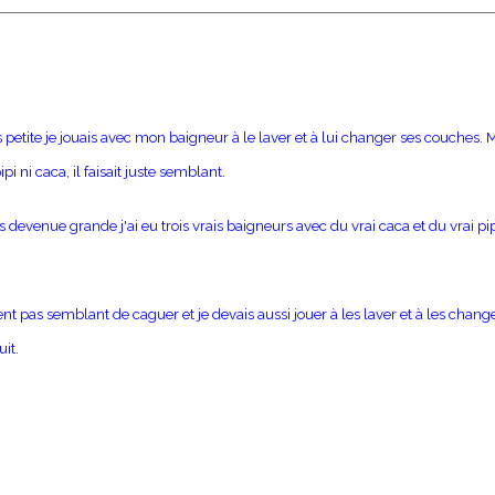
 petite je jouais avec mon baigneur à le laver et à lui changer ses couches. Ma
pipi ni caca, il faisait juste semblant.
 devenue grande j'ai eu trois vrais baigneurs avec du vrai caca et du vrai pip
ient pas semblant de caguer et je devais aussi jouer à les laver et à les cha
it.