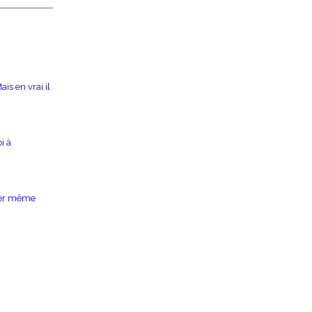
is en vrai il
i à
nger même