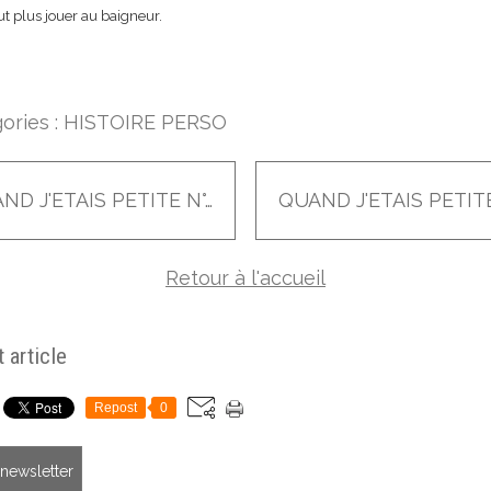
t plus jouer au baigneur.
ories :
HISTOIRE PERSO
QUAND J'ETAIS PETITE N°48 redif
Retour à l'accueil
 article
Repost
0
a newsletter