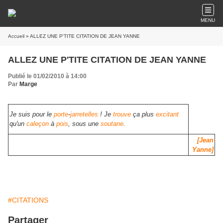
MENU
Accueil
» ALLEZ UNE P'TITE CITATION DE JEAN YANNE
ALLEZ UNE P'TITE CITATION DE JEAN YANNE
Publié le 01/02/2010 à 14:00
Par
Marge
Je suis pour le
porte
-
jarretelles
! Je
trouve
ça plus
excitant
qu'un
caleçon
à
pois
, sous une
soutane
.
[Jean
Yanne]
#CITATIONS
Partager