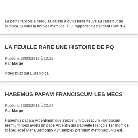
Le petit François a perdu sa caisse à outils toute neuve au carrefour de
l'emploi. Si vous la trouvez merci de la lui rapporter c'est urgent ! MARGE
LA FEUILLE RARE UNE HISTOIRE DE PQ
Publié le 28/03/2013 à 13:28
Par
Marge
video buzz sur BuzzMoiça
HABEMUS PAPAM FRANCISCUM LES MECS
Publié le 13/03/2013 à 22:07
Par
Marge
Habemus papam Argentinum que s'appellum Quézacum Franciscum
premium nous avons un pape Argentin qui s'appelle François 1er (nom de
scène) José Maria Bergoglio vivit simplex prendum metromex JMB est
simple et prend le métro ambulat pedibus en Argentina...