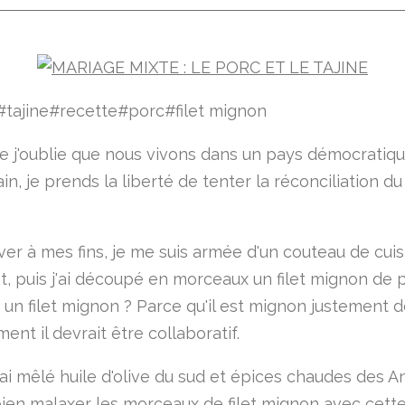
#tajine#recette#porc#filet mignon
e j'oublie que nous vivons dans un pays démocratiq
in, je prends la liberté de tenter la réconciliation du
ver à mes fins, je me suis armée d'un couteau de cuis
t, puis j'ai découpé en morceaux un filet mignon de p
 un filet mignon ? Parce qu'il est mignon justement 
nt il devrait être collaboratif.
'ai mêlé huile d'olive du sud et épices chaudes des An
 bien malaxer les morceaux de filet mignon avec cett