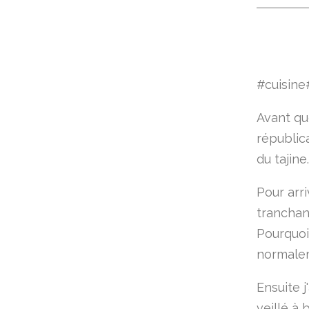
#cuisine
Avant qu
républica
du tajine.
Pour arri
tranchan
Pourquoi
normaleme
Ensuite j
veillé à