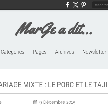
MarGe a dit...
Catégories
Pages
Archives
Newsletter
HISTOIRE PERSO (146)
J'ME MARRE (95)
CHARRON (104)
CITATIONS (53)
VIDEO (111)
Links
2019
2018
2017
2016
2015
2014
2013
2012
2011
2010
2009
2008
2007
RIAGE MIXTE : LE PORC ET LE TAJ
e
9 Décembre 2015