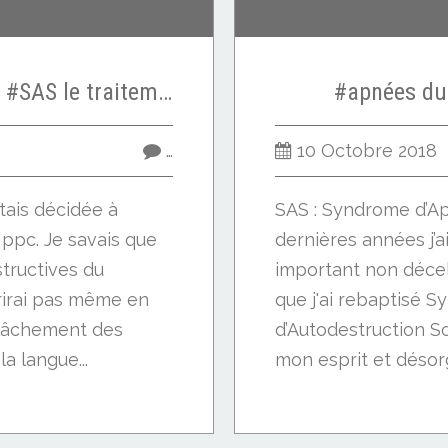
#apnées du sommeil #SAS le traitement par #ppc
#apnées du
…
10 Octobre 2018
étais décidée à
SAS : Syndrome d’A
 ppc. Je savais que
dernières années j’ai
structives du
important non décel
rirai pas même en
que j'ai rebaptisé 
elâchement des
d’Autodestruction Sou
la langue...
mon esprit et désorg