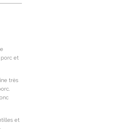
ue
 porc et
ine très
orc.
donc
tilles et
e