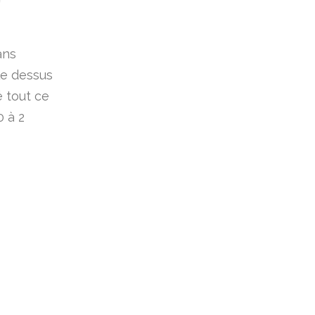
ans
 le dessus
é tout ce
 à 2
S