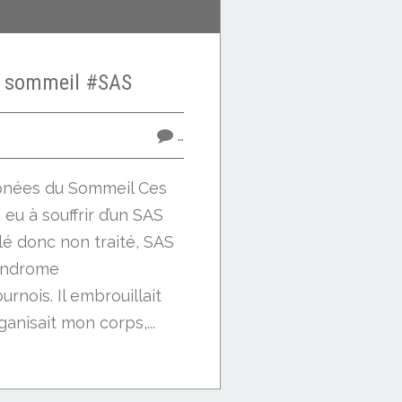
 sommeil #SAS
…
pnées du Sommeil Ces
 eu à souffrir d’un SAS
é donc non traité, SAS
Syndrome
rnois. Il embrouillait
anisait mon corps,...